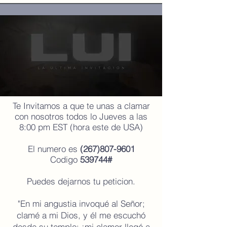
Te Invitamos a que te unas a clamar
con nosotros todos lo Jueves a las
8:00 pm EST (hora este de USA)
El numero es
(267)807-9601
Codigo
539744#
Puedes dejarnos tu peticion.
"En mi angustia invoqué al Señor;
clamé a mi Dios, y él me escuchó
desde su templo; ¡mi clamor llegó a